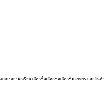
ารแสดงของนักเรียน เลือกซื้อเลือกชมเลือกชิมอาหาร และสินค้า