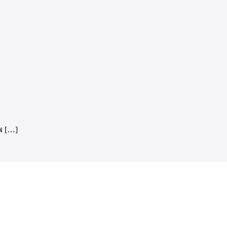
พ […]