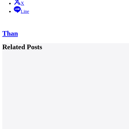
X
Line
Than
Related Posts